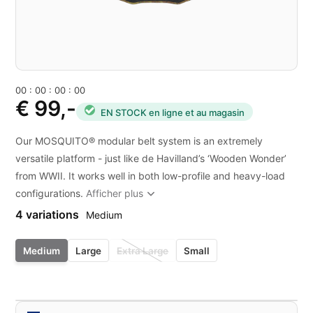
0
0
:
0
0
:
0
0
:
0
0
€ 99,-
EN STOCK en ligne et au magasin
Our MOSQUITO® modular belt system is an extremely
versatile platform - just like de Havilland’s ‘Wooden Wonder’
from WWII. It works well in both low-profile and heavy-load
configurations.
Afficher plus
4 variations
Medium
Medium
Large
Extra Large
Small