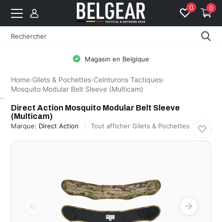
0
0
Magasin en Belgique
Home
›
Gilets & Pochettes
›
Ceinturons Tactiques
›
Mosquito Modular Belt Sleeve (Multicam)
Direct Action
Direct Action Mosquito Modular Belt Sleeve
(Multicam)
Marque:
Direct Action
Tout afficher Gilets & Pochettes