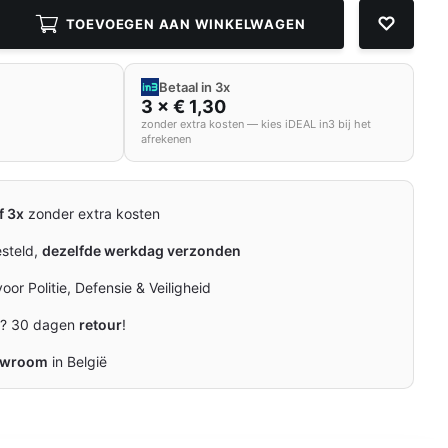
TOEVOEGEN AAN WINKELWAGEN
Betaal in 3x
3 × € 1,30
zonder extra kosten — kies iDEAL in3 bij het
afrekenen
f 3x
zonder extra kosten
esteld,
dezelfde werkdag verzonden
oor Politie, Defensie & Veiligheid
n? 30 dagen
retour
!
owroom
in België