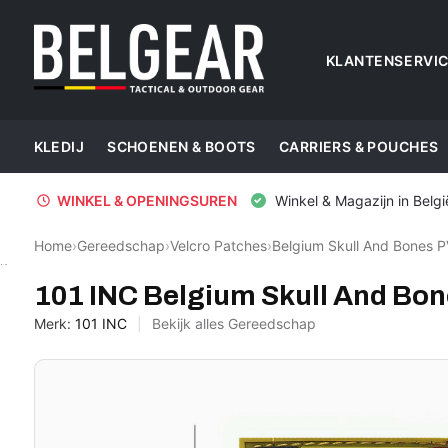
KLANTENSERVI
KLEDIJ
SCHOENEN & BOOTS
CARRIERS & POUCHES
WINKEL & OPENINGSUREN
Winkel & Magazijn in Belgi
Home
›
Gereedschap
›
Velcro Patches
›
Belgium Skull And Bones 
101 INC
101 INC Belgium Skull And Bo
Merk:
101 INC
Bekijk alles Gereedschap