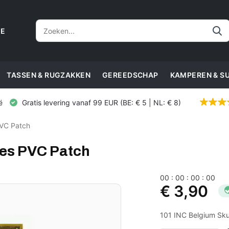
CE
TASSEN & RUGZAKKEN
GEREEDSCHAP
KAMPEREN & S
ë
Gratis levering vanaf 99 EUR (BE: € 5 | NL: € 8)
PVC Patch
nes PVC Patch
0
0
:
0
0
:
0
0
:
0
0
€ 3,90
101 INC Belgium Sku