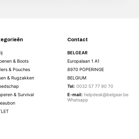
tegorieën
Contact
ij
BELGEAR
oenen & Boots
Europalaan 1 A1
riers & Pouches
8970 POPERINGE
sen & Rugzakken
BELGIUM
eedschap
Tel:
0032 57 77 90 70
peren & Survival
E-mail:
helpdesk@belgear.be
Whatsapp
eaubon
TLET