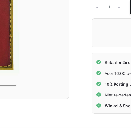
-
+
Betaal
in 2x o
Voor 16:00 b
10% Korting
v
Niet tevrede
Winkel & Sh