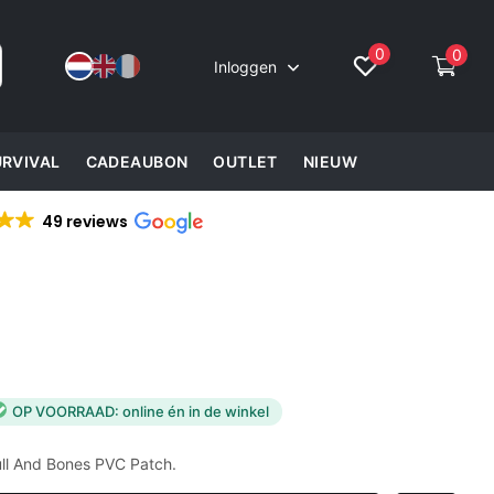
0
0
Inloggen
URVIVAL
CADEAUBON
OUTLET
NIEUW
49 reviews
OP VOORRAAD: online én in de winkel
ll And Bones PVC Patch.