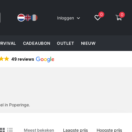
0
0
Inloggen
URVIVAL
CADEAUBON
OUTLET
NIEUW
49 reviews
el in Poperinge.
Meest bekeken
Laagste prijs
Hoogste prijs