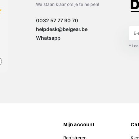
We staan klaar om je te helpen!
0032 57 77 90 70
Snelle levering, top product
helpdesk@belgear.be
Whatsapp
* Lee
jo otte
2 weeks ago
Mijn account
Ca
Registreren
Kled