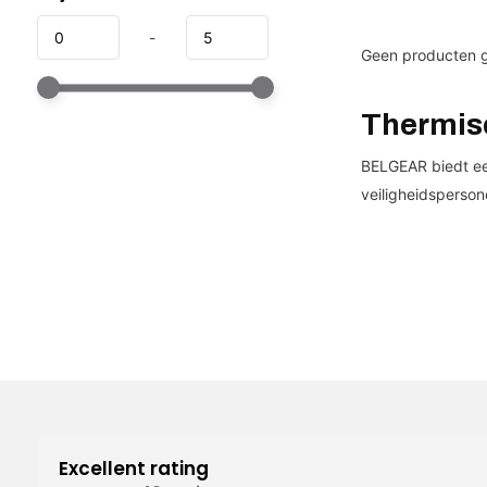
-
Geen producten g
Thermisc
BELGEAR biedt een
veiligheidsperson
Excellent rating