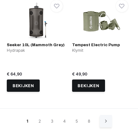
Seeker 10L (Mammoth Grey)
Tempest Electric Pump
Hydrapak
Klymit
€ 64,90
€ 49,90
BEKIJKEN
BEKIJKEN
1
2
3
4
5
8