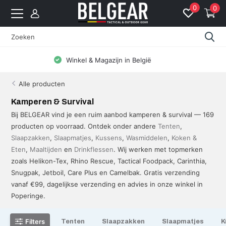
0
0
Gratis levering vanaf 99 EUR (BE: € 5 | NL: € 8)
Alle producten
Kamperen & Survival
Bij BELGEAR vind je een ruim aanbod kamperen & survival — 169
producten op voorraad. Ontdek onder andere
Tenten
,
Slaapzakken
,
Slaapmatjes
,
Kussens
,
Wasmiddelen
,
Koken &
Eten
,
Maaltijden
en
Drinkflessen
. Wij werken met topmerken
zoals Helikon-Tex, Rhino Rescue, Tactical Foodpack, Carinthia,
Snugpak, Jetboil, Care Plus en Camelbak. Gratis verzending
vanaf €99, dagelijkse verzending en advies in onze winkel in
Poperinge.
Filters
Tenten
Slaapzakken
Slaapmatjes
K