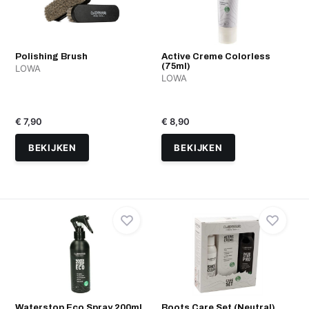
Polishing Brush
Active Creme Colorless
(75ml)
LOWA
LOWA
€ 7,90
€ 8,90
BEKIJKEN
BEKIJKEN
Waterstop Eco Spray 200ml
Boots Care Set (Neutral)