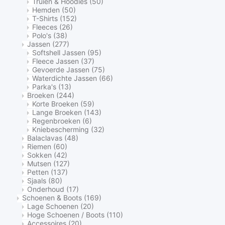
Truien & Hoodies
(50)
Hemden
(50)
T-Shirts
(152)
Fleeces
(26)
Polo's
(38)
Jassen
(277)
Softshell Jassen
(95)
Fleece Jassen
(37)
Gevoerde Jassen
(75)
Waterdichte Jassen
(66)
Parka's
(13)
Broeken
(244)
Korte Broeken
(59)
Lange Broeken
(143)
Regenbroeken
(6)
Kniebescherming
(32)
Balaclavas
(48)
Riemen
(60)
Sokken
(42)
Mutsen
(127)
Petten
(137)
Sjaals
(80)
Onderhoud
(17)
Schoenen & Boots
(169)
Lage Schoenen
(20)
Hoge Schoenen / Boots
(110)
Accessoires
(20)