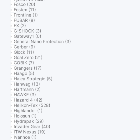
Fosco
(20)
Fostex
(11)
Frontline
(1)
FUBAR
(8)
FX
(2)
G-SHOCK
(3)
Gateway1
(0)
General Nano Protection
(3)
Gerber
(9)
Glock
(11)
Goal Zero
(21)
GOBIK
(7)
Grangers
(17)
Haago
(5)
Haley Strategic
(5)
Hanwag
(13)
Hartmann
(2)
HAWKE
(3)
Hazard 4
(42)
Helikon-Tex
(528)
Highlander
(1)
Holosun
(1)
Hydrapak
(29)
Invader Gear
(40)
ITW Nexus
(19)
Ivanhoe
(1)