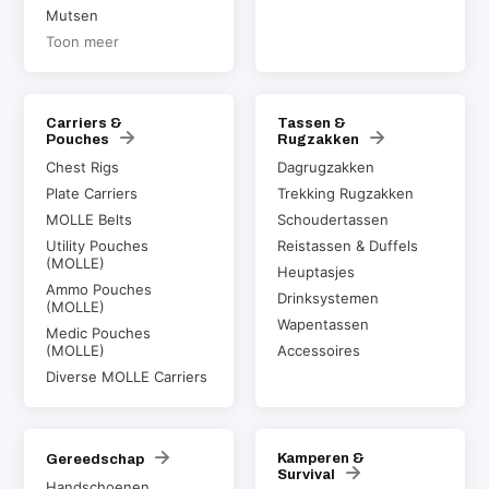
Mutsen
Toon meer
Carriers &
Tassen &
Pouches
Rugzakken
Chest Rigs
Dagrugzakken
Plate Carriers
Trekking Rugzakken
MOLLE Belts
Schoudertassen
Utility Pouches
Reistassen & Duffels
(MOLLE)
Heuptasjes
Ammo Pouches
Drinksystemen
(MOLLE)
Wapentassen
Medic Pouches
(MOLLE)
Accessoires
Diverse MOLLE Carriers
Kamperen &
Gereedschap
Survival
Handschoenen