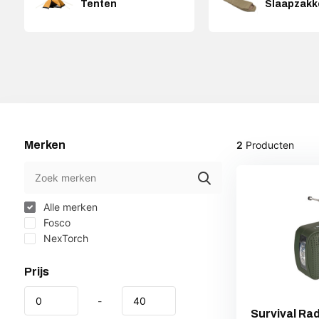
Tenten
Slaapzakk
Merken
2
Producten
Alle merken
Fosco
NexTorch
Prijs
-
Survival R