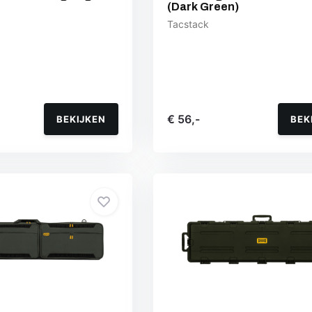
(Dark Green)
Tacstack
€ 56,-
BEKIJKEN
BEK