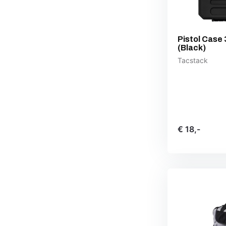
Pistol Case
(Black)
Tacstack
€ 18,-