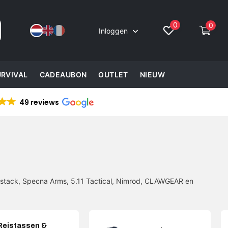
0
0
Inloggen
URVIVAL
CADEAUBON
OUTLET
NIEUW
49 reviews
cstack, Specna Arms, 5.11 Tactical, Nimrod, CLAWGEAR en
Reistassen &