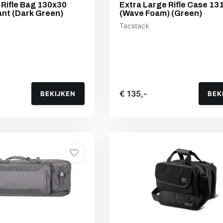
 Rifle Bag 130x30
Extra Large Rifle Case 13
ant (Dark Green)
(Wave Foam) (Green)
Tacstack
€ 135,-
BEKIJKEN
BEK