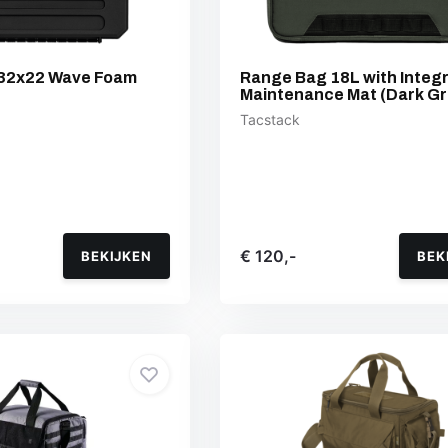
 32x22 Wave Foam
Range Bag 18L with Integ
Maintenance Mat (Dark G
Tacstack
€ 120,-
BEKIJKEN
BEK