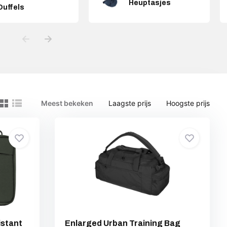
Heuptasjes
Duffels
Meest bekeken
Laagste prijs
Hoogste prijs
istant
Enlarged Urban Training Bag