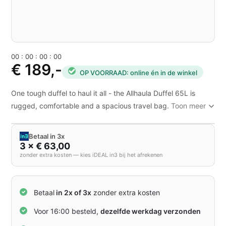
0
0
:
0
0
:
0
0
:
0
0
€ 189,-
OP VOORRAAD: online én in de winkel
One tough duffel to haul it all - the Allhaula Duffel 65L is
rugged, comfortable and a spacious travel bag.
Toon meer
Betaal in 3x
3 × € 63,00
zonder extra kosten — kies iDEAL in3 bij het afrekenen
Betaal
in 2x of 3x
zonder extra kosten
Voor 16:00 besteld,
dezelfde werkdag verzonden