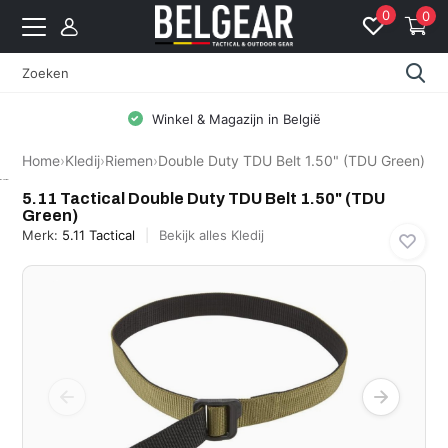
0
0
Winkel & Magazijn in België
Home
›
Kledij
›
Riemen
›
Double Duty TDU Belt 1.50" (TDU Green)
5.11 Tactical
5.11 Tactical Double Duty TDU Belt 1.50" (TDU
Green)
Merk:
5.11 Tactical
Bekijk alles Kledij