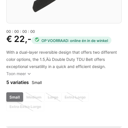
0
0
:
0
0
:
0
0
:
0
0
€ 22,-
OP VOORRAAD: online én in de winkel
With a dual-layer reversible design that offers two different
color options, the 1.5‚Äù Double Duty TDU Belt offers
exceptional versatility in a quick and efficient design.
Toon meer
5 variaties
Small
Small
Medium
Large
Extra Large
Extra Extra Large