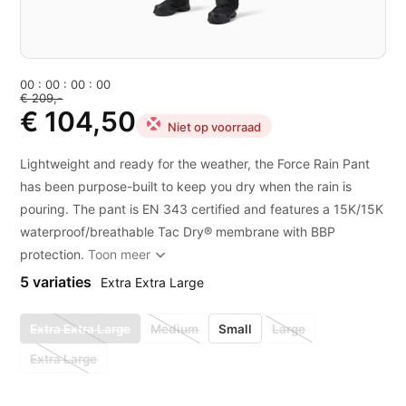
0
0
:
0
0
:
0
0
:
0
0
€ 209,-
€ 104,50
Niet op voorraad
Lightweight and ready for the weather, the Force Rain Pant
has been purpose-built to keep you dry when the rain is
pouring. The pant is EN 343 certified and features a 15K/15K
waterproof/breathable Tac Dry® membrane with BBP
protection.
Toon meer
5 variaties
Extra Extra Large
Extra Extra Large
Medium
Small
Large
Extra Large