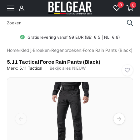
0
0
Gratis levering vanaf 99 EUR (BE: € 5 | NL: € 8)
Home
›
Kledij
›
Broeken
›
Regenbroeken
›
Force Rain Pants (Black)
5.11 Tactical
5.11 Tactical Force Rain Pants (Black)
Merk:
5.11 Tactical
Bekijk alles NIEUW