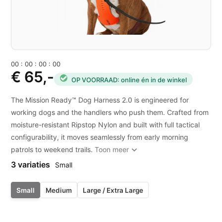
0
0
:
0
0
:
0
0
:
0
0
€ 65,-
OP VOORRAAD: online én in de winkel
The Mission Ready™ Dog Harness 2.0 is engineered for
working dogs and the handlers who push them. Crafted from
moisture-resistant Ripstop Nylon and built with full tactical
configurability, it moves seamlessly from early morning
patrols to weekend trails.
Toon meer
3 variaties
Small
Small
Medium
Large / Extra Large