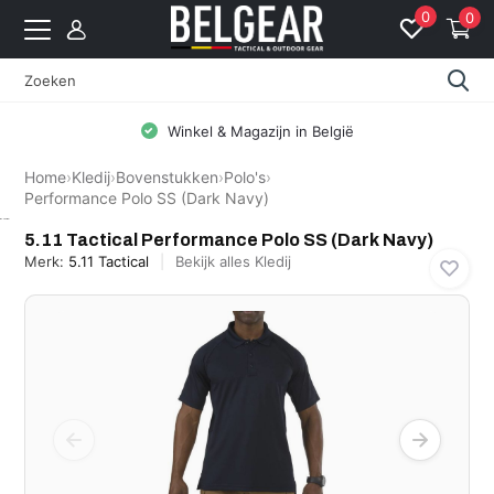
0
0
Winkel & Magazijn in België
Home
›
Kledij
›
Bovenstukken
›
Polo's
›
Performance Polo SS (Dark Navy)
5.11 Tactical
5.11 Tactical Performance Polo SS (Dark Navy)
Merk:
5.11 Tactical
Bekijk alles Kledij