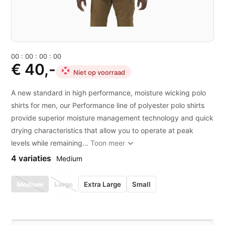
0
0
:
0
0
:
0
0
:
0
0
€ 40,-
Niet op voorraad
A new standard in high performance, moisture wicking polo
shirts for men, our Performance line of polyester polo shirts
provide superior moisture management technology and quick
drying characteristics that allow you to operate at peak
levels while remaining…
Toon meer
4 variaties
Medium
Medium
Large
Extra Large
Small