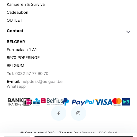
Kamperen & Survival
Cadeaubon
OUTLET
Contact
BELGEAR
Europalaan 1 A1
8970 POPERINGE
BELGIUM
Tel:
0032 57 77 90 70
E-mail:
helpdesk@belgear.be
Whatsapp
© Copyright 2026 - Theme By
eBrands
-
RSS-feed