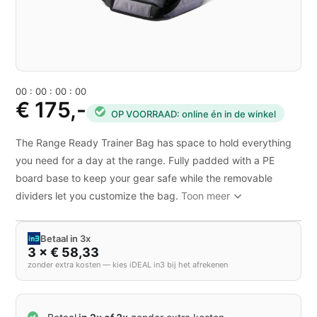
0
0
:
0
0
:
0
0
:
0
0
€ 175,-
OP VOORRAAD: online én in de winkel
The Range Ready Trainer Bag has space to hold everything
you need for a day at the range. Fully padded with a PE
board base to keep your gear safe while the removable
dividers let you customize the bag.
Toon meer
Betaal in 3x
3 × € 58,33
zonder extra kosten — kies iDEAL in3 bij het afrekenen