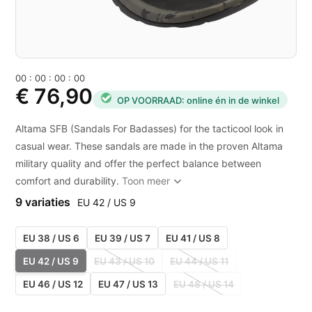
0
0
:
0
0
:
0
0
:
0
0
€ 76,90
OP VOORRAAD: online én in de winkel
Altama SFB (Sandals For Badasses) for the tacticool look in
casual wear. These sandals are made in the proven Altama
military quality and offer the perfect balance between
comfort and durability.
Toon meer
9 variaties
EU 42 / US 9
EU 38 / US 6
EU 39 / US 7
EU 41 / US 8
EU 42 / US 9
EU 43 / US 10
EU 44 / US 11
EU 46 / US 12
EU 47 / US 13
EU 48 / US 14