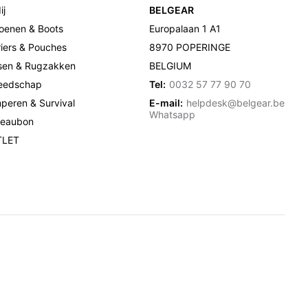
ij
BELGEAR
oenen & Boots
Europalaan 1 A1
riers & Pouches
8970 POPERINGE
sen & Rugzakken
BELGIUM
eedschap
Tel:
0032 57 77 90 70
peren & Survival
E-mail:
helpdesk@belgear.be
Whatsapp
eaubon
TLET
d