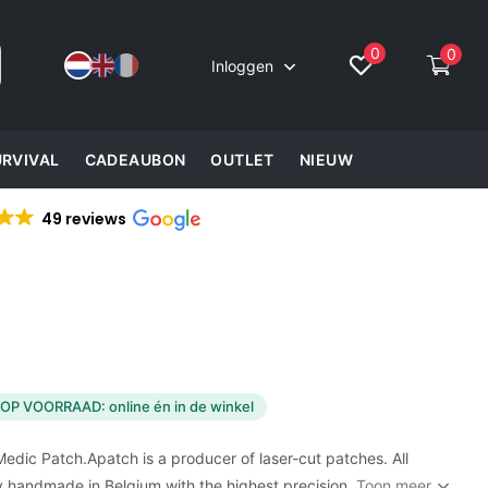
0
0
Inloggen
URVIVAL
CADEAUBON
OUTLET
NIEUW
49 reviews
OP VOORRAAD: online én in de winkel
Medic Patch.Apatch is a producer of laser-cut patches. All
y handmade in Belgium with the highest precision.
Toon meer