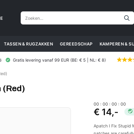
CE
TASSEN & RUGZAKKEN
GEREEDSCHAP
KAMPEREN & S
ë
Gratis levering vanaf 99 EUR (BE: € 5 | NL: € 8)
Red)
h (Red)
0
0
:
0
0
:
0
0
:
0
0
€ 14,-
Apatch I Fix Stupid 
patches are carefull