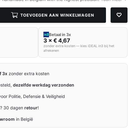
TOEVOEGEN AAN WINKELWAGEN
Betaal in 3x
3 × € 4,67
zonder extra kosten — kies iDEAL in3 bij het
afrekenen
f 3x
zonder extra kosten
esteld,
dezelfde werkdag verzonden
oor Politie, Defensie & Veiligheid
n? 30 dagen
retour
!
owroom
in België