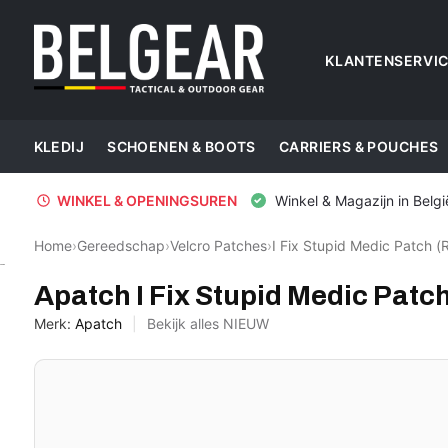
KLANTENSERVI
KLEDIJ
SCHOENEN & BOOTS
CARRIERS & POUCHES
WINKEL & OPENINGSUREN
Winkel & Magazijn in Belgi
Home
›
Gereedschap
›
Velcro Patches
›
I Fix Stupid Medic Patch (
Apatch
Apatch I Fix Stupid Medic Patc
Merk:
Apatch
Bekijk alles NIEUW