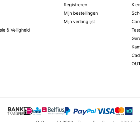
Registreren
Kled
Mijn bestellingen
Sch
Mijn verlanglijst
Car
sie & Veiligheid
Tas
Ger
Kam
Cad
OU
© Copyright 2026 - Theme By
eBrands
-
RSS-fee