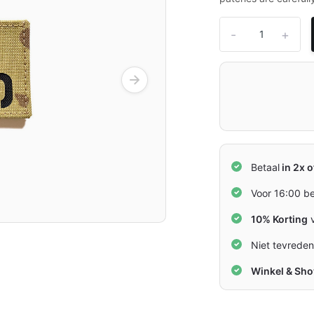
-
+
Betaal
in 2x o
Voor 16:00 b
10% Korting
v
Niet tevrede
Winkel & Sh