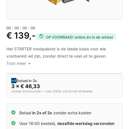
0
0
:
0
0
:
0
0
:
0
0
€ 139,-
OP VOORRAAD: online én in de winkel
Het STARTER noodpakket is de ideale basis voor wie
voorbereid wil zijn, zonder direct te veel uit te geven.
Toon meer
Betaal in 3x
3 × € 46,33
zonder extra kosten — kies iDEAL in3 bij het afrekenen
Betaal
in 2x of 3x
zonder extra kosten
Voor 16:00 besteld,
dezelfde werkdag verzonden