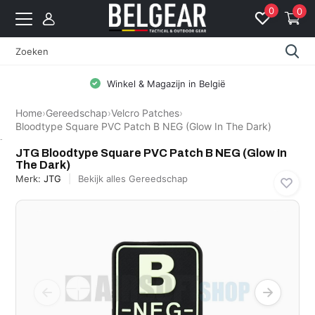
0
0
Winkel & Magazijn in België
Home
›
Gereedschap
›
Velcro Patches
›
Bloodtype Square PVC Patch B NEG (Glow In The Dark)
JTG
JTG Bloodtype Square PVC Patch B NEG (Glow In
The Dark)
Merk:
JTG
Bekijk alles Gereedschap