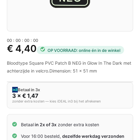
0
0
:
0
0
:
0
0
:
0
0
€ 4,40
OP VOORRAAD: online én in de winkel
Bloodtype Square PVC Patch B NEG in Glow In The Dark met
achterzijde in velcro.Dimension: 51 x 51 mm
Betaal in 3x
3 × € 1,47
zonder extra kosten — kies iDEAL in3 bij het afrekenen
Betaal
in 2x of 3x
zonder extra kosten
Voor 16:00 besteld,
dezelfde werkdag verzonden