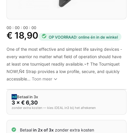
0
0
:
0
0
:
0
0
:
0
0
€ 18,90
OP VOORRAAD: online én in de winkel
One of the most effective and simplest life saving devices -
every warrior no matter what field of operation should have
at least one tourniquet readily available.¬† The Tourniquet
NOW!‚Ñ¢ Strap provides a low profile, secure, and quickly
accessible…
Toon meer
Betaal in 3x
3 × € 6,30
zonder extra kosten — kies iDEAL in3 bij het afrekenen
Betaal
in 2x of 3x
zonder extra kosten