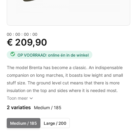
0
0
:
0
0
:
0
0
:
0
0
€ 209,90
OP VOORRAAD: online én in de winkel
The model Brenta has become a classic. An indispensable
companion on long marches, it boasts low leight and small
stuff size. The ground level cut means that there is more
insulation on the top and sides where it is needed most.
Toon meer
2 variaties
Medium / 185
Medium / 185
Large / 200