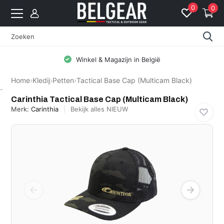
0
0
Gratis levering vanaf 99 EUR (BE: € 5 | NL: € 8)
Home
›
Kledij
›
Petten
›
Tactical Base Cap (Multicam Black)
Carinthia
Carinthia Tactical Base Cap (Multicam Black)
Merk:
Carinthia
Bekijk alles NIEUW