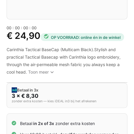
0
0
:
0
0
:
0
0
:
0
0
€ 24,90
OP VOORRAAD: online én in de winkel
Carinthia Tactical BaseCap (Multicam Black).Stylish and
practical Tactical Basecap with Carinthia logo embroidery,
through the air-permeable mesh fabric you always keep a
cool head.
Toon meer
Betaal in 3x
3 × € 8,30
zonder extra kosten — kies iDEAL in3 bij het afrekenen
Betaal
in 2x of 3x
zonder extra kosten