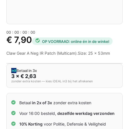
0
0
:
0
0
:
0
0
:
0
0
€ 7,90
OP VOORRAAD: online én in de winkel
Claw Gear A Neg IR Patch (Multicam).Size: 25 x 53mm
Betaal in 3x
3 × € 2,63
zonder extra kosten — kies iDEAL in3 bij het afrekenen
Betaal
in 2x of 3x
zonder extra kosten
Voor 16:00 besteld,
dezelfde werkdag verzonden
10% Korting
voor Politie, Defensie & Veiligheid