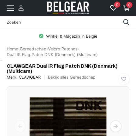
0
0
Winkel & Magazijn in België
Home
›
Gereedschap
›
Velcro Patches
›
Dual IR Flag Patch DNK (Denmark) (Multicam)
CLAWGEAR
CLAWGEAR Dual IR Flag Patch DNK (Denmark)
(Multicam)
Merk:
CLAWGEAR
Bekijk alles Gereedschap