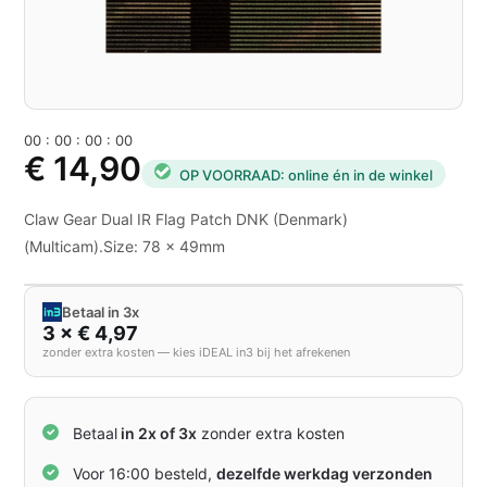
0
0
:
0
0
:
0
0
:
0
0
€ 14,90
OP VOORRAAD: online én in de winkel
Claw Gear Dual IR Flag Patch DNK (Denmark)
(Multicam).Size: 78 x 49mm
Betaal in 3x
3 × € 4,97
zonder extra kosten — kies iDEAL in3 bij het afrekenen
Betaal
in 2x of 3x
zonder extra kosten
Voor 16:00 besteld,
dezelfde werkdag verzonden