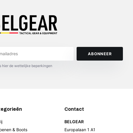
ABONNEER
s hier de wettelijke beperkingen
tegorieën
Contact
ij
BELGEAR
oenen & Boots
Europalaan 1 A1