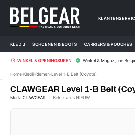
KLANTENSERVI
KLEDIJ
SCHOENEN & BOOTS
CARRIERS & POUCHES
WINKEL & OPENINGSUREN
Winkel & Magazijn in Belgi
Home
›
Kledij
›
Riemen
›
Level 1-B Belt (Coyote)
CLAWGEAR
CLAWGEAR Level 1-B Belt (Co
Merk:
CLAWGEAR
Bekijk alles NIEUW