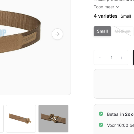
Toon meer
4 variaties
Small
Small
Medium
-
+
Betaal
in 2x o
+3
Voor 16:00 b