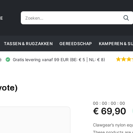
CE
TASSEN & RUGZAKKEN
GEREEDSCHAP
KAMPEREN & S
ë
Gratis levering vanaf 99 EUR (BE: € 5 | NL: € 8)
yote)
0
0
:
0
0
:
0
0
:
0
0
€ 69,90
Clawgear’s nylon eq
These products are o