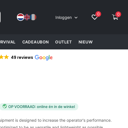
0
0
Inloggen
URVIVAL
CADEAUBON
OUTLET
NIEUW
49 reviews
OP VOORRAAD: online én in de winkel
uipment is designed to increase the operator's performance.
ptimized to be as versatile and lightweight as possible.