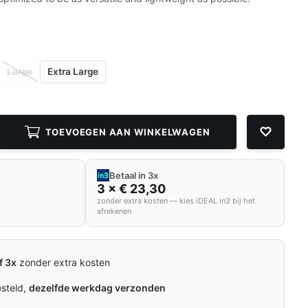
Large
Extra Large
TOEVOEGEN AAN WINKELWAGEN
Betaal in 3x
3 × € 23,30
zonder extra kosten — kies iDEAL in3 bij het
afrekenen
f 3x
zonder extra kosten
esteld,
dezelfde werkdag verzonden