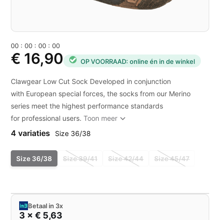
0
0
:
0
0
:
0
0
:
0
0
€ 16,90
OP VOORRAAD: online én in de winkel
Clawgear Low Cut Sock Developed in conjunction
with European special forces, the socks from our Merino
series meet the highest performance standards
for professional users.
Toon meer
4 variaties
Size 36/38
Size 36/38
Size 39/41
Size 42/44
Size 45/47
Betaal in 3x
3 × € 5,63