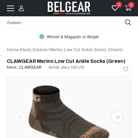
0
0
Gratis levering vanaf 99 EUR (BE: € 5 | NL: € 8)
Home
›
Kledij
›
Sokken
›
Merino Low Cut Ankle Socks (Green)
CLAWGEAR
CLAWGEAR Merino Low Cut Ankle Socks (Green)
Merk:
CLAWGEAR
Bekijk alles NIEUW