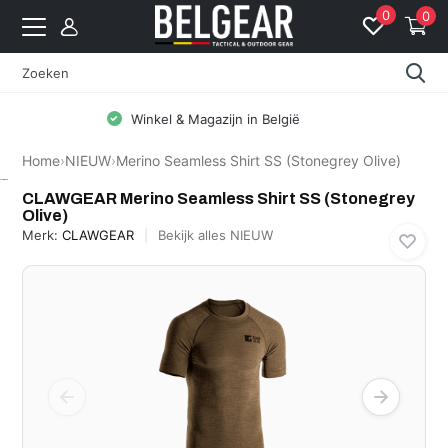
0
0
Gratis levering vanaf 99 EUR (BE: € 5 | NL: € 8)
Home
›
NIEUW
›
Merino Seamless Shirt SS (Stonegrey Olive)
CLAWGEAR
CLAWGEAR Merino Seamless Shirt SS (Stonegrey
Olive)
Merk:
CLAWGEAR
Bekijk alles NIEUW