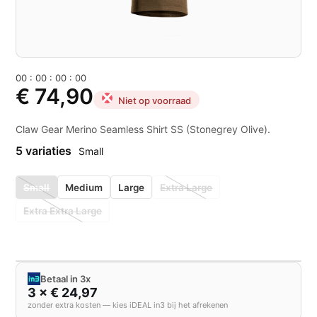
0
0
:
0
0
:
0
0
:
0
0
€ 74,90
Niet op voorraad
Claw Gear Merino Seamless Shirt SS (Stonegrey Olive).
5 variaties
Small
Small
Medium
Large
Extra Large
Extra Extra Large
Betaal in 3x
3 × € 24,97
zonder extra kosten — kies iDEAL in3 bij het afrekenen