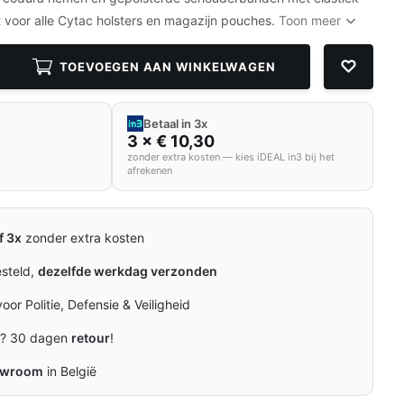
 voor alle Cytac holsters en magazijn pouches.
Toon meer
TOEVOEGEN AAN WINKELWAGEN
Betaal in 3x
3 × € 10,30
zonder extra kosten — kies iDEAL in3 bij het
afrekenen
f 3x
zonder extra kosten
esteld,
dezelfde werkdag verzonden
oor Politie, Defensie & Veiligheid
n? 30 dagen
retour
!
owroom
in België