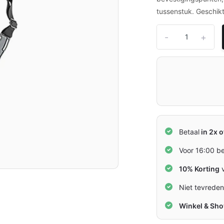
tussenstuk. Geschikt
-
+
Betaal
in 2x o
Voor 16:00 b
10% Korting
v
Niet tevrede
Winkel & Sh