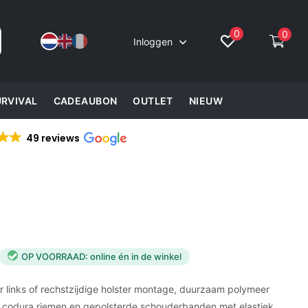
0
0
Inloggen
URVIVAL
CADEAUBON
OUTLET
NIEUW
49 reviews
OP VOORRAAD: online én in de winkel
r links of rechstzijdige holster montage, duurzaam polymeer
 codura riemen en gepolsterde schouderbanden met elastiek