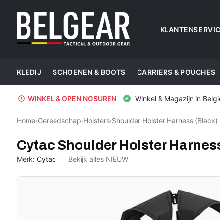
KLANTENSERVI
KLEDIJ
SCHOENEN & BOOTS
CARRIERS & POUCHES
WINKEL & OPENINGSUREN
Winkel & Magazijn in Belgi
Home
›
Gereedschap
›
Holsters
›
Shoulder Holster Harness (Black)
Cytac
Cytac Shoulder Holster Harnes
Merk:
Cytac
Bekijk alles NIEUW