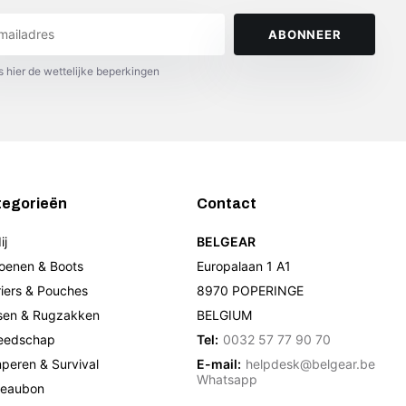
ABONNEER
s hier de wettelijke beperkingen
tegorieën
Contact
ij
BELGEAR
oenen & Boots
Europalaan 1 A1
riers & Pouches
8970 POPERINGE
sen & Rugzakken
BELGIUM
eedschap
Tel:
0032 57 77 90 70
peren & Survival
E-mail:
helpdesk@belgear.be
Whatsapp
eaubon