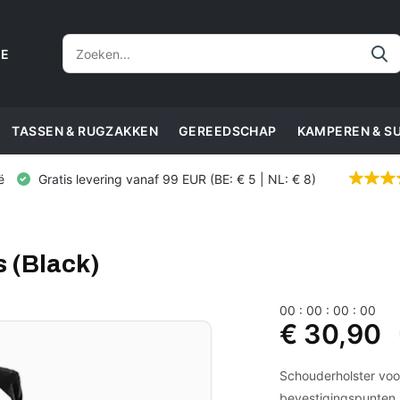
CE
TASSEN & RUGZAKKEN
GEREEDSCHAP
KAMPEREN & S
ë
Gratis levering vanaf 99 EUR (BE: € 5 | NL: € 8)
s (Black)
0
0
:
0
0
:
0
0
:
0
0
€ 30,90
Schouderholster voo
bevestigingspunten,