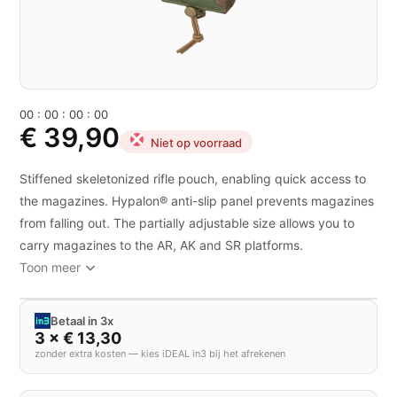
0
0
:
0
0
:
0
0
:
0
0
€ 39,90
Niet op voorraad
Stiffened skeletonized rifle pouch, enabling quick access to
the magazines. Hypalon® anti-slip panel prevents magazines
from falling out. The partially adjustable size allows you to
carry magazines to the AR, AK and SR platforms.
Toon meer
Betaal in 3x
3 × € 13,30
zonder extra kosten — kies iDEAL in3 bij het afrekenen