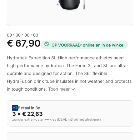
0
0
:
0
0
:
0
0
:
0
0
€ 67,90
OP VOORRAAD: online én in de winkel
Hydrapak Expedition 8L.High performance athletes need
high performance hydration. The Force 2L and 3L are ultra-
durable and designed for action. The 36” flexible
HydraFusion drink tube insulates in hot weather and protects
in tough conditions.
Toon meer
Betaal in 3x
3 × € 22,63
zonder extra kosten — kies iDEAL in3 bij het afrekenen