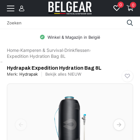
0
0
Winkel & Magazijn in België
Home
›
Kamperen & Survival
›
Drinkflessen
›
Expedition Hydration Bag 8L
Hydrapak
Hydrapak Expedition Hydration Bag 8L
Merk:
Hydrapak
Bekijk alles NIEUW