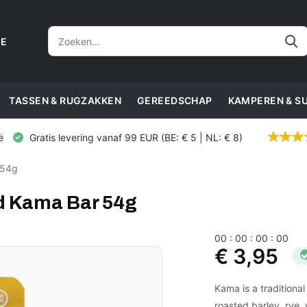
CE
TASSEN & RUGZAKKEN
GEREEDSCHAP
KAMPEREN & S
ë
Gratis levering vanaf 99 EUR (BE: € 5 | NL: € 8)
 54g
d Kama Bar 54g
0
0
:
0
0
:
0
0
:
0
0
€ 3,95
Kama is a traditional 
roasted barley, rye,