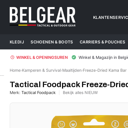
KLANTENSERVI
KLEDIJ
SCHOENEN & BOOTS
CARRIERS & POUCHES
WINKEL & OPENINGSUREN
Winkel & Magazijn in Belgi
Home
›
Kamperen & Survival
›
Maaltijden
›
Freeze-Dried Kama Bar
Tactical Foodpack
Tactical Foodpack Freeze-Drie
Merk:
Tactical Foodpack
Bekijk alles NIEUW