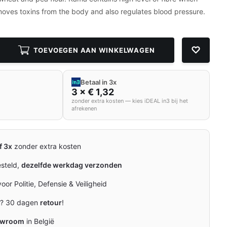
emoves toxins from the body and also regulates blood pressure.
TOEVOEGEN AAN WINKELWAGEN
Betaal in 3x
3 × € 1,32
zonder extra kosten — kies iDEAL in3 bij het
afrekenen
f 3x
zonder extra kosten
esteld,
dezelfde werkdag verzonden
oor Politie, Defensie & Veiligheid
n? 30 dagen
retour
!
owroom
in België