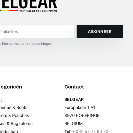
ABONNEER
s hier de wettelijke beperkingen
tegorieën
Contact
ij
BELGEAR
oenen & Boots
Europalaan 1 A1
riers & Pouches
8970 POPERINGE
sen & Rugzakken
BELGIUM
eedschap
Tel:
0032 57 77 90 70