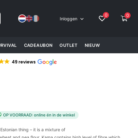
0
0
Inloggen
URVIVAL
CADEAUBON
OUTLET
NIEUW
49 reviews
OP VOORRAAD: online én in de winkel
Estonian thing – it is a mixture of
 wheat and pea flour. Kama contains high level of fibre which