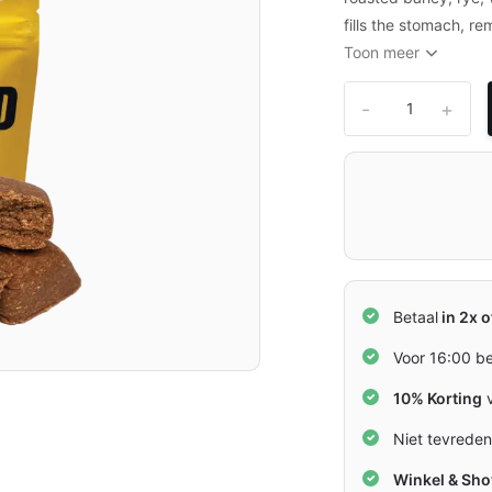
fills the stomach, r
Toon meer
-
+
Betaal
in 2x o
Voor 16:00 b
10% Korting
v
Niet tevrede
Winkel & Sh