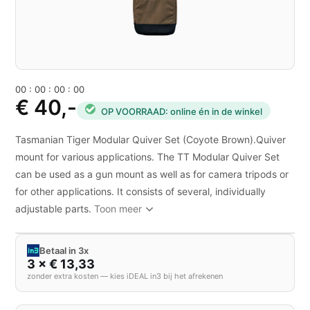
0
0
:
0
0
:
0
0
:
0
0
€ 40,-
OP VOORRAAD: online én in de winkel
Tasmanian Tiger Modular Quiver Set (Coyote Brown).Quiver
mount for various applications. The TT Modular Quiver Set
can be used as a gun mount as well as for camera tripods or
for other applications. It consists of several, individually
adjustable parts.
Toon meer
Betaal in 3x
3 × € 13,33
zonder extra kosten — kies iDEAL in3 bij het afrekenen