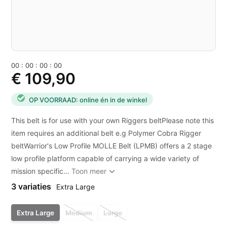
0
0
:
0
0
:
0
0
:
0
0
€ 109,90
OP VOORRAAD: online én in de winkel
This belt is for use with your own Riggers beltPlease note this
item requires an additional belt e.g Polymer Cobra Rigger
beltWarrior's Low Profile MOLLE Belt (LPMB) offers a 2 stage
low profile platform capable of carrying a wide variety of
mission specific…
Toon meer
3 variaties
Extra Large
Extra Large
Medium
Large