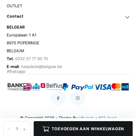
OUTLET
Contact
BELGEAR
Europalaan 1 A1
8970 POPERINGE
BELGIUM
Tel:
0032 57 77 90 70
E-mail:
helpdesk@belgear.be
Whatsapp
© Copyright 2026 - Theme By
eBrands
-
RSS-feed
-
+
TOEVOEGEN AAN WINKELWAGEN