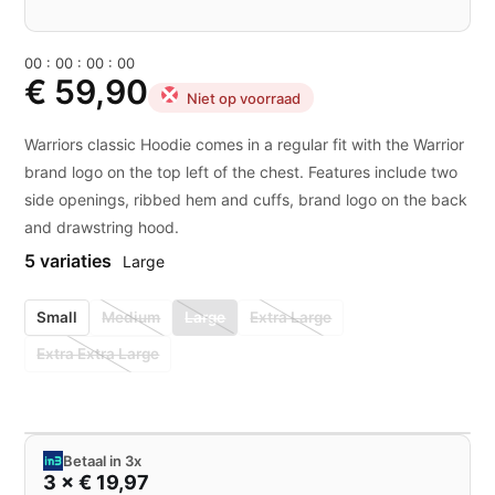
0
0
:
0
0
:
0
0
:
0
0
€ 59,90
Niet op voorraad
Warriors classic Hoodie comes in a regular fit with the Warrior
brand logo on the top left of the chest. Features include two
side openings, ribbed hem and cuffs, brand logo on the back
and drawstring hood.
5 variaties
Large
Small
Medium
Large
Extra Large
Extra Extra Large
Betaal in 3x
3 × € 19,97